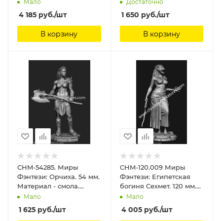
Chronos Miniatures, 54
Chronos Miniatures, 54
Мало
Достаточно
мм
мм
4 185
руб.
/шт
1 650
руб.
/шт
В корзину
В корзину
CHM-54285. Миры
CHM-120.009 Миры
Фэнтези: Орчиха. 54 мм.
Фэнтези: Египетская
Материал - смола.
богиня Сехмет. 120 мм.
Chronos Miniatures, 54
Материал - смола.
Мало
Мало
мм
Chronos Miniatures, 120
1 625
руб.
/шт
4 005
руб.
/шт
мм