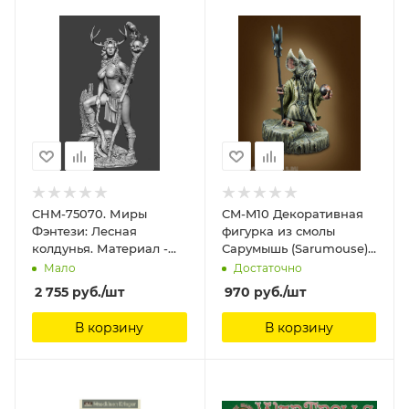
CHM-75070. Миры
CM-M10 Декоративная
Фэнтези: Лесная
фигурка из смолы
колдунья. Материал -
Сарумышь (Sarumouse)
смола. Chronos
ScaleBro, 40 мм
Мало
Достаточно
Miniatures, 75 мм
2 755
руб.
/шт
970
руб.
/шт
В корзину
В корзину