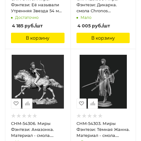
Фэнтези: Её называли
Фэнтези: Дикарка.
Утренняя Звезда 54 мм.
смола Chronos
Материал - смола.
Miniatures, 120 мм
Достаточно
Мало
Chronos Miniatures, 54
4 185
руб.
/шт
4 005
руб.
/шт
мм
В корзину
В корзину
CHM-54306. Миры
CHM-54303. Миры
Фэнтези: Амазонка.
Фэнтези: Тёмная Жанна.
Материал - смола.
Материал - смола.