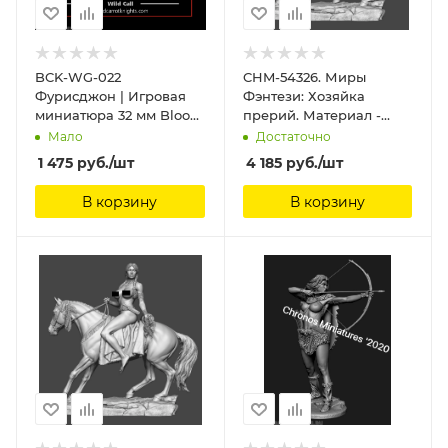
BCK-WG-022
CHM-54326. Миры
Фурисджон | Игровая
Фэнтези: Хозяйка
миниатюра 32 мм Blood
прерий. Материал -
Carrot Knights,
смола. Chronos
Мало
Достаточно
Miniatures, 54 мм
1 475
руб.
/шт
4 185
руб.
/шт
В корзину
В корзину