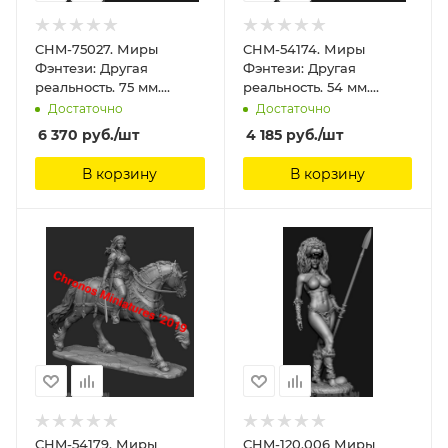
CHM-75027. Миры
CHM-54174. Миры
Фэнтези: Другая
Фэнтези: Другая
реальность. 75 мм.
реальность. 54 мм.
Материал - смола.
Материал - смола.
Достаточно
Достаточно
Chronos Miniatures, 75
Chronos Miniatures, 54
6 370
руб.
/шт
4 185
руб.
/шт
мм
мм
В корзину
В корзину
CHM-54179. Миры
CHM-120.006 Миры