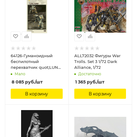
64126-Гуманоидный
ALL72032 Фигуры War
беспилотный
Trolls. Set 3 1/72 Dark
перехватчик quot;LUNA
Alliance, 1/72
HUNDquot; (Limited
Мало
Достаточно
Edition) Hasegawa, 1/20
8 085
руб.
/шт
1 365
руб.
/шт
В корзину
В корзину