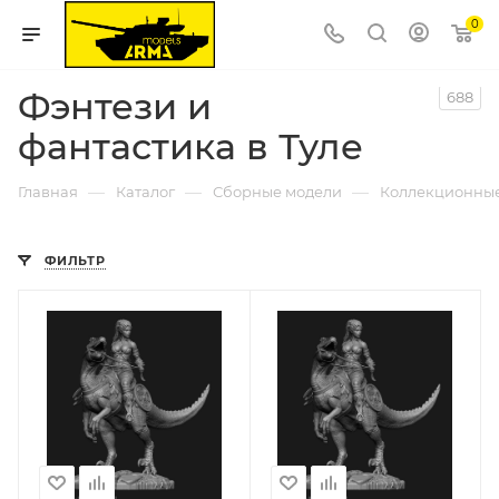
0
Фэнтези и
688
фантастика в Туле
—
—
—
Главная
Каталог
Сборные модели
Коллекционны
ФИЛЬТР