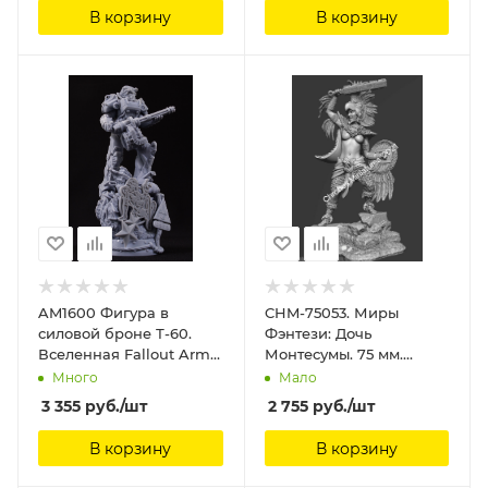
В корзину
В корзину
AM1600 Фигура в
CHM-75053. Миры
силовой броне Т-60.
Фэнтези: Дочь
Вселенная Fallout Arma
Монтесумы. 75 мм.
Models
Материал - смола.
Много
Мало
Chronos Miniatures, 75
3 355
руб.
/шт
2 755
руб.
/шт
мм
В корзину
В корзину