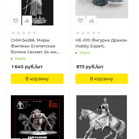
CHM-54266. Миры
HE-010 Фигурка Дракон
Фэнтези: Египетская
Hobby Expert,
богиня Сехмет. 54 мм.
Мало
Материал - смола.
Мало
Chronos Miniatures, 54
1 640
руб.
/шт
875
руб.
/шт
мм
В корзину
В корзину