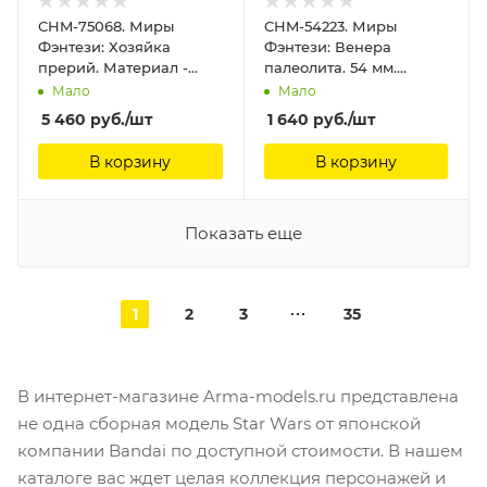
CHM-75068. Миры
CHM-54223. Миры
Фэнтези: Хозяйка
Фэнтези: Венера
прерий. Материал -
палеолита. 54 мм.
смола. Chronos
Материал - смола.
Мало
Мало
Miniatures, 75 мм
Chronos Miniatures, 54
5 460
руб.
/шт
1 640
руб.
/шт
мм
В корзину
В корзину
Показать еще
1
2
3
35
В интернет-магазине Arma-models.ru представлена
не одна сборная модель Star Wars от японской
компании Bandai по доступной стоимости. В нашем
каталоге вас ждет целая коллекция персонажей и