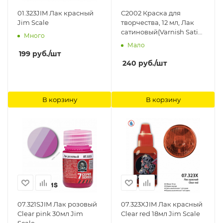
01.323JIM Лак красный
C2002 Краска для
Jim Scale
творчества, 12 мл, Лак
сатиновый(Varnish Satin)
Много
ICM-Color
Мало
199
руб.
/шт
240
руб.
/шт
В корзину
В корзину
07.321SJIM Лак розовый
07.323XJIM Лак красный
Clear pink 30мл Jim
Clear red 18мл Jim Scale