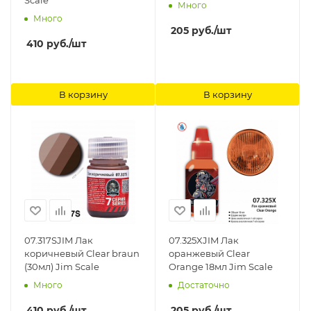
Scale
Много
Много
205
руб.
/шт
410
руб.
/шт
В корзину
В корзину
07.317SJIM Лак
07.325XJIM Лак
коричневый Clear braun
оранжевый Clear
(30мл) Jim Scale
Orange 18мл Jim Scale
Много
Достаточно
410
руб.
/шт
205
руб.
/шт