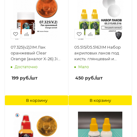
07.325(v2)JIM Лак
05.515/05.516JIM Набор
оранжевый Clear
акриловых лаков под
Orange (аналог X-26) Jim
кисть: глянцевый и
Scale
матовый Jim Scale
Достаточно
Мало
199
руб.
/шт
450
руб.
/шт
В корзину
В корзину