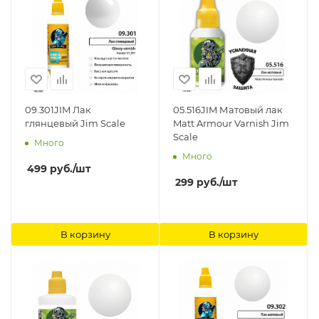
09.301JIM Лак
05.516JIM Матовый лак
глянцевый Jim Scale
Matt Armour Varnish Jim
Scale
Много
Много
499
руб.
/шт
299
руб.
/шт
В корзину
В корзину