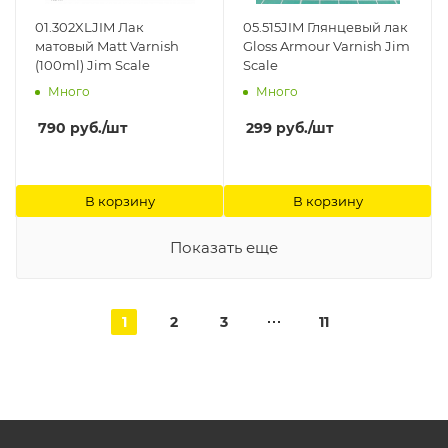
01.302XLJIM Лак
05.515JIM Глянцевый лак
матовый Matt Varnish
Gloss Armour Varnish Jim
(100ml) Jim Scale
Scale
Много
Много
790
руб.
/шт
299
руб.
/шт
В корзину
В корзину
Показать еще
1
2
3
11