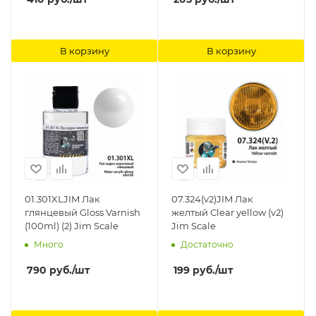
В корзину
В корзину
01.301XLJIM Лак
07.324(v2)JIM Лак
глянцевый Gloss Varnish
желтый Clear yellow (v2)
(100ml) (2) Jim Scale
Jim Scale
Много
Достаточно
790
руб.
/шт
199
руб.
/шт