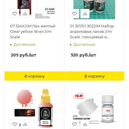
07.324XJIM Лак желтый
01.301/01.302JIM Набор
Clear yellow 18 мл Jim
акриловых лаков Jim
Scale
Scale: глянцевый и
матовый, 2 шт по 18мл
Достаточно
Достаточно
Jim Scale
205
руб.
/шт
520
руб.
/шт
В корзину
В корзину