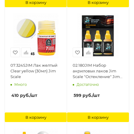
В корзину
В корзину
07.324SJIM Лак желтый
02.180JIM Набор
Clear yellow (30мл) Jim
акриловых лаков Jim
Scale
Scale "Остекление" Jim
Scale
Много
Достаточно
410
руб.
/шт
599
руб.
/шт
В корзину
В корзину